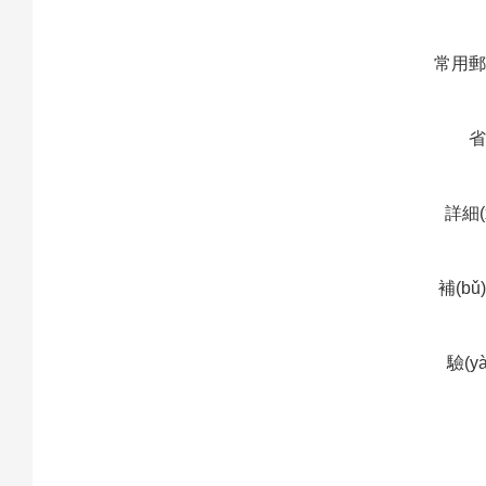
常用
詳細(
補(bǔ
(shu
驗(y